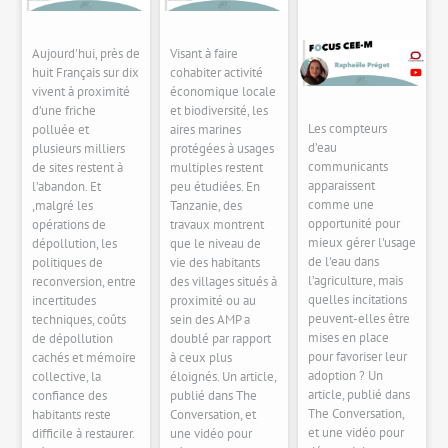
Aujourd'hui, près de
Visant à faire
huit Français sur dix
cohabiter activité
vivent à proximité
économique locale
d’une friche
et biodiversité, les
Les compteurs
polluée et
aires marines
d’eau
plusieurs milliers
protégées à usages
communicants
de sites restent à
multiples restent
apparaissent
l’abandon. Et
peu étudiées. En
comme une
,malgré les
Tanzanie, des
opportunité pour
opérations de
travaux montrent
mieux gérer l'usage
dépollution, les
que le niveau de
de l'eau dans
politiques de
vie des habitants
l’agriculture, mais
reconversion, entre
des villages situés à
quelles incitations
incertitudes
proximité ou au
peuvent-elles être
techniques, coûts
sein des AMP a
mises en place
de dépollution
doublé par rapport
pour favoriser leur
cachés et mémoire
à ceux plus
adoption ? Un
collective, la
éloignés. Un article,
article, publié dans
confiance des
publié dans The
The Conversation,
habitants reste
Conversation, et
et une vidéo pour
difficile à restaurer.
une vidéo pour