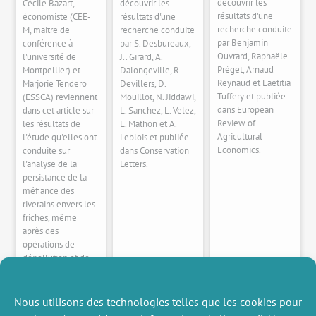
découvrir les
Cécile Bazart,
découvrir les
résultats d'une
économiste (CEE-
résultats d'une
recherche conduite
M, maitre de
recherche conduite
par Benjamin
conférence à
par S. Desbureaux,
Ouvrard, Raphaële
l'université de
J.. Girard, A.
Préget, Arnaud
Montpellier) et
Dalongeville, R.
Reynaud et Laetitia
Marjorie Tendero
Devillers, D.
Tuffery et publiée
(ESSCA) reviennent
Mouillot, N. Jiddawi,
dans European
dans cet article sur
L. Sanchez, L. Velez,
Review of
les résultats de
L. Mathon et A.
Agricultural
l'étude qu'elles ont
Leblois et publiée
Economics.
conduite sur
dans Conservation
l'analyse de la
Letters.
persistance de la
méfiance des
riverains envers les
friches, même
après des
opérations de
dépollution et de
reconversion.
Nous utilisons des technologies telles que les cookies pour
Plus d'infos