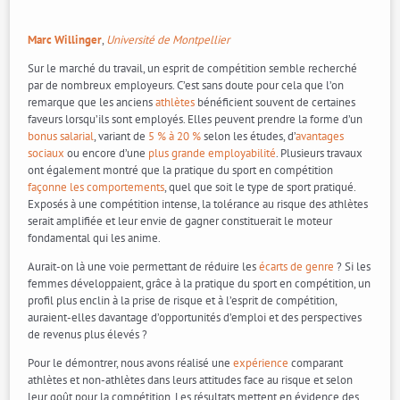
Marc Willinger
,
Université de Montpellier
Sur le marché du travail, un esprit de compétition semble recherché
par de nombreux employeurs. C’est sans doute pour cela que l’on
remarque que les anciens
athlètes
bénéficient souvent de certaines
faveurs lorsqu’ils sont employés. Elles peuvent prendre la forme d’un
bonus salarial
, variant de
5 % à 20 %
selon les études, d’
avantages
sociaux
ou encore d’une
plus grande employabilité
. Plusieurs travaux
ont également montré que la pratique du sport en compétition
façonne les comportements
, quel que soit le type de sport pratiqué.
Exposés à une compétition intense, la tolérance au risque des athlètes
serait amplifiée et leur envie de gagner constituerait le moteur
fondamental qui les anime.
Aurait-on là une voie permettant de réduire les
écarts de genre
? Si les
femmes développaient, grâce à la pratique du sport en compétition, un
profil plus enclin à la prise de risque et à l’esprit de compétition,
auraient-elles davantage d’opportunités d’emploi et des perspectives
de revenus plus élevés ?
Pour le démontrer, nous avons réalisé une
expérience
comparant
athlètes et non-athlètes dans leurs attitudes face au risque et selon
leur goût pour la compétition. Les résultats mettent en évidence des