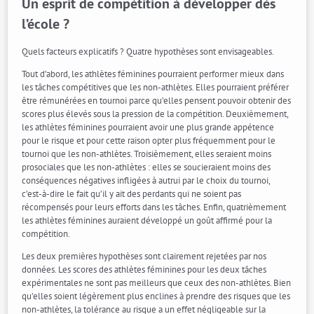
Un esprit de compétition à développer dès
l’école ?
Quels facteurs explicatifs ? Quatre hypothèses sont envisageables.
Tout d’abord, les athlètes féminines pourraient performer mieux dans
les tâches compétitives que les non-athlètes. Elles pourraient préférer
être rémunérées en tournoi parce qu’elles pensent pouvoir obtenir des
scores plus élevés sous la pression de la compétition. Deuxièmement,
les athlètes féminines pourraient avoir une plus grande appétence
pour le risque et pour cette raison opter plus fréquemment pour le
tournoi que les non-athlètes. Troisièmement, elles seraient moins
prosociales que les non-athlètes : elles se soucieraient moins des
conséquences négatives infligées à autrui par le choix du tournoi,
c’est-à-dire le fait qu’il y ait des perdants qui ne soient pas
récompensés pour leurs efforts dans les tâches. Enfin, quatrièmement
les athlètes féminines auraient développé un goût affirmé pour la
compétition.
Les deux premières hypothèses sont clairement rejetées par nos
données. Les scores des athlètes féminines pour les deux tâches
expérimentales ne sont pas meilleurs que ceux des non-athlètes. Bien
qu’elles soient légèrement plus enclines à prendre des risques que les
non-athlètes, la tolérance au risque a un effet négligeable sur la