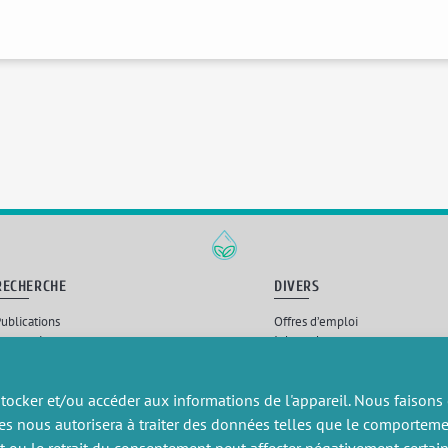
RECHERCHE
DIVERS
ublications
Offres d’emploi
artenariat
Job market
rojets de recherche
Intranet
onsulting et formation
Mentions légales
Politique de confidentialité
tocker et/ou accéder aux informations de l'appareil. Nous faisons
es nous autorisera à traiter des données telles que le comportem