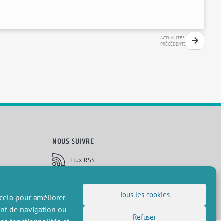
ACTUALITÉS
PRÉCÉDENTE
NOUS SUIVRE
Flux RSS
LinkedIn
X
Réseaux sociaux
(Twitter)
Inscription à la newsletter
Tous les cookies
 cela pour améliorer
ent de navigation ou
Refuser