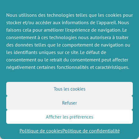
Nous utilisons des technologies telles que les cookies pour
ACTUALITÉS
PRÉCÉDENTE
stocker et/ou accéder aux informations de l'appareil. Nous
faisons cela pour améliorer l'expérience de navigation. Le
consentement à ces technologies nous autorisera à traiter
des données telles que le comportement de navigation ou
DIVERS
NOUS SUIVRE
les identifiants uniques sur ce site. Le défaut de
consentement ou le retrait du consentement peut affecter
Offres d’emploi
Flux RSS
négativement certaines fonctionnalités et caractéristiques.
Job market
LinkedIn
X
Intranet
Réseaux sociaux
(Twitter)
Mentions légales
Inscription à la newsletter
Politique de confidentialité
Tous les cookies
Refuser
Afficher les préférences
Politique de cookies
Politique de confidentialité