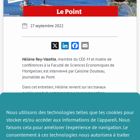
27 septembre 2022
X
LinkedIn
Facebook
Email
Hélène Rey-Valette
, membre du CEE-M et maitre de
conférences à la Faculté de Sciences Economiques de
Montpellier, est interviewé par Caroline Douteau,
journaliste au Point.
Dans cet entretien, Hélène revient sur les travaux
qu’elle conduit, notamment sur la recomposition
spatiale, et rappelle l’urgence d’agir face à l’érosion du
littoral et la montée du niveau de la mer.
Nous utilisons des technologies telles que les cookies pour
Lire l’article* >>>
stocker et/ou accéder aux informations de l'appareil. Nous
faisons cela pour améliorer l'expérience de navigation. Le
*Article en accès réservé mais disponible via certaines plateformes de presse
électronique (Europresse, E-presse,…) pour les ayants droits.
consentement à ces technologies nous autorisera à traiter