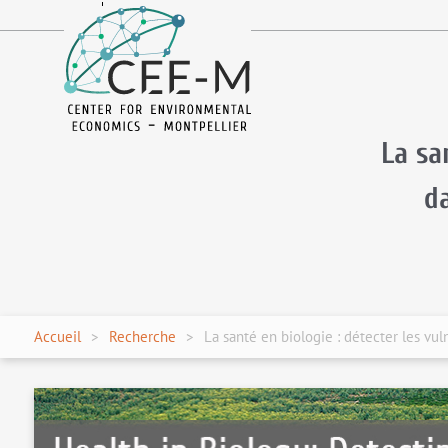
fr
en
La sa
d
Accueil
Recherche
La santé en biologie : détecter les v