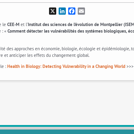
X
LinkedIn
Facebook
Email
e le
CEE-M
et l’
Institut des sciences de l’évolution de Montpellier (ISE
 : «
Comment détecter les vulnérabilités des systèmes biologiques, é
té des approches en économie, biologie, écologie et épidémiologie, t
e et anticiper les effets du changement global.
le :
Health in Biology: Detecting Vulnerability in a Changing World
>>>