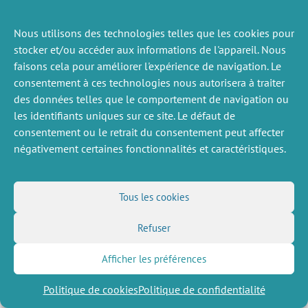
Nous utilisons des technologies telles que les cookies pour
ACTUALITÉS
stocker et/ou accéder aux informations de l'appareil. Nous
PRÉCÉDENTE
faisons cela pour améliorer l'expérience de navigation. Le
consentement à ces technologies nous autorisera à traiter
des données telles que le comportement de navigation ou
les identifiants uniques sur ce site. Le défaut de
DIVERS
NOUS SUIVRE
consentement ou le retrait du consentement peut affecter
Offres d’emploi
Flux RSS
négativement certaines fonctionnalités et caractéristiques.
Job market
LinkedIn
X
Intranet
Réseaux sociaux
(Twitter)
Mentions légales
Inscription à la newsletter
Politique de confidentialité
Tous les cookies
Refuser
Afficher les préférences
Politique de cookies
Politique de confidentialité