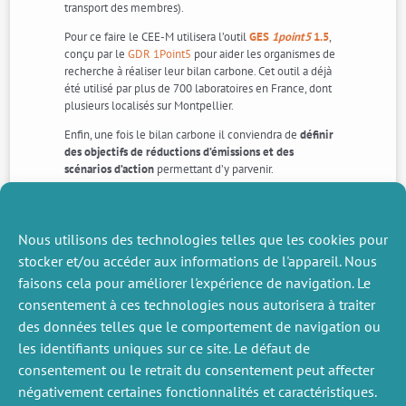
transport des membres).
Pour ce faire le CEE-M utilisera l’outil
GES
1point5
1.5
,
conçu par le
GDR 1Point5
pour aider les organismes de
recherche à réaliser leur bilan carbone. Cet outil a déjà
été utilisé par plus de 700 laboratoires en France, dont
plusieurs localisés sur Montpellier.
Enfin, une fois le bilan carbone il conviendra de
définir
des objectifs de réductions d’émissions et des
scénarios d’action
permettant d’y parvenir.
Contacts
:
Antoine Leblois
(Charge de recherche INRAE,
Nous utilisons des technologies telles que les cookies pour
UMR CEE-M)
stocker et/ou accéder aux informations de l'appareil. Nous
Simon Mathex
(Doctorant, UMR CEE-M)
">Cédric Taveau
(Informaticien, UMR MoISA)
faisons cela pour améliorer l'expérience de navigation. Le
consentement à ces technologies nous autorisera à traiter
des données telles que le comportement de navigation ou
ACTUALITÉS
ACTUALITÉS
les identifiants uniques sur ce site. Le défaut de
SUIVANTS
PRÉCÉDENTE
consentement ou le retrait du consentement peut affecter
négativement certaines fonctionnalités et caractéristiques.