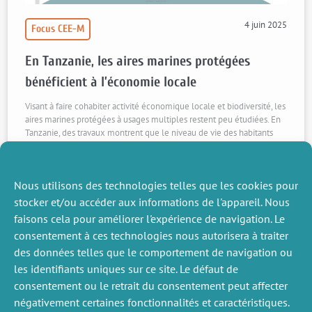
4 juin 2025
Focus CEE-M
En Tanzanie, les aires marines protégées
bénéficient à l’économie locale
Visant à faire cohabiter activité économique locale et biodiversité, les
aires marines protégées à usages multiples restent peu étudiées. En
Tanzanie, des travaux montrent que le niveau de vie des habitants
des villages situés à proximité ou au sein des AMP a doublé par
rapport à ceux plus éloignés. Un article, publié dans The
Conversation, et une vidéo pour découvrir les résultats d'une
Nous utilisons des technologies telles que les cookies pour
recherche conduite par S. Desbureaux, J.. Girard, A. Dalongeville, R.
Devillers, D. Mouillot, N. Jiddawi, L. Sanchez, L. Velez, L. Mathon et A.
stocker et/ou accéder aux informations de l'appareil. Nous
Leblois et publiée dans Conservation Letters.
faisons cela pour améliorer l'expérience de navigation. Le
Voir la vidéo
Lire l’article
consentement à ces technologies nous autorisera à traiter
des données telles que le comportement de navigation ou
les identifiants uniques sur ce site. Le défaut de
consentement ou le retrait du consentement peut affecter
négativement certaines fonctionnalités et caractéristiques.