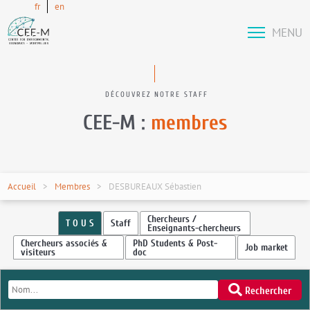
fr
en
MENU
DÉCOUVREZ NOTRE STAFF
CEE-M :
membres
Accueil
Membres
DESBUREAUX Sébastien
Chercheurs /
T O U S
Staff
Enseignants-chercheurs
Chercheurs associés &
PhD Students & Post-
Job market
visiteurs
doc
Rechercher