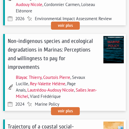
Audouy Nicole
, Cordonnier Carmen, Loiseau
Eléonore
2026
Environmental Impact Assessment Review
voir plus
Non-indigenous species and ecological
degradations in Marinas: Perceptions
and willingness to pay for
improvements
Blayac Thierry
,
Courtois Pierre
, Sevaux
Lucille,
Rey-Valette Hélène
, Page
Anais,
Lautrédou-Audouy Nicole
,
Salles Jean-
Michel
, Viard Frédérique
2024
Marine Policy
voir plus
Trajectory of a coastal social-