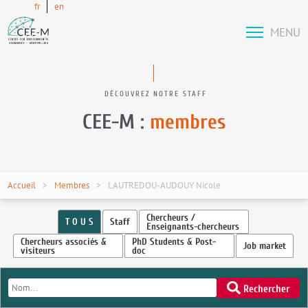
fr
en
MENU
DÉCOUVREZ NOTRE STAFF
CEE-M :
membres
Accueil
Membres
LAUTREDOU-AUDOUY Nicole
Chercheurs /
T O U S
Staff
Enseignants-chercheurs
Chercheurs associés &
PhD Students & Post-
Job market
visiteurs
doc
Rechercher