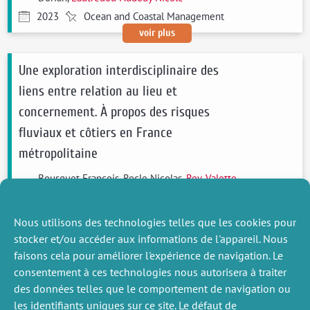
2023
Ocean and Coastal Management
voir plus
Une exploration interdisciplinaire des
liens entre relation au lieu et
concernement. À propos des risques
fluviaux et côtiers en France
métropolitaine
Bousquet Francois, Rocle Nicolas,
Rey-Valette
Hélène
, Meur-Ferec Catherine, Vye
Didier,
Lautrédou-Audouy Nicole
, Almaric
Nous utilisons des technologies telles que les cookies pour
Marion, Blanchet Laurent, Lyser
stocker et/ou accéder aux informations de l'appareil. Nous
Sandrine, Caroline Blondy, Becu Nicolas
faisons cela pour améliorer l'expérience de navigation. Le
2021
Natures Sciences Sociétés
consentement à ces technologies nous autorisera à traiter
voir plus
des données telles que le comportement de navigation ou
les identifiants uniques sur ce site. Le défaut de