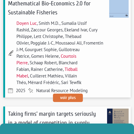
Mathematical Bio-Economics 2.0 for
Sustainable Fisheries
Doyen Luc
, Smith M.D., Sumalia Ussif
Rashid, Zaccour Georges, Ekeland Ivar, Cury
Philippe, Lett Christophe, Thébaud
Olivier, Poggiale J.-C, Moussaoui Ali, Fromentin
J.-M, Gourguet Sophie, Guillotreau
Patrice, Gomes Helene,
Courtois
Pierre
, Schaap Robert, Blanchard
Fabian, Rainer Catherine,
Tidball
Mabel
, Cuilleret Mathieu, Villain
Théo, Ménard Frédéric, Sari Tewfik
2025
Natural Resource Modeling
voir plus
Taking firms’ margin targets seriously
in a model of competition in supply
functions -