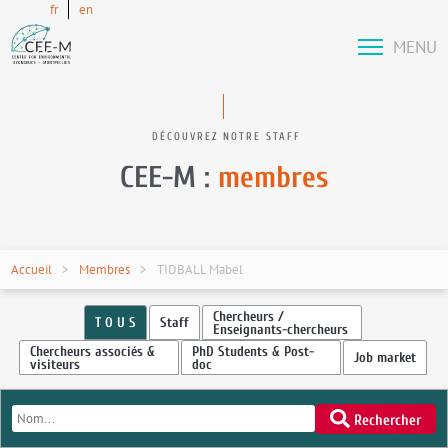
fr
en
MENU
DÉCOUVREZ NOTRE STAFF
CEE-M :
membres
Accueil
Membres
TIDBALL Mabel
Chercheurs /
T O U S
Staff
Enseignants-chercheurs
Chercheurs associés &
PhD Students & Post-
Job market
visiteurs
doc
Rechercher