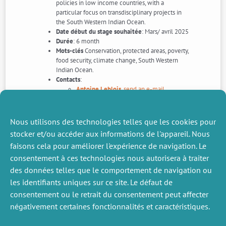
policies in low income countries, with a
particular focus on transdisciplinary projects in
the South Western Indian Ocean.
Date début du stage souhaitée
: Mars/ avril 2025
Durée
: 6 month
Mots-clés
Conservation, protected areas, poverty,
food security, climate change, South Western
Indian Ocean.
Contacts
:
Antoine Leblois
,
send an e-mail
Derya Keles
,
send an e-mail
Herbégé au
CEE-M (Economics), Center for
Environmental Economics – Montpellier, France.
Nous utilisons des technologies telles que les cookies pour
Date limite pur candidater
: déès que possible
stocker et/ou accéder aux informations de l'appareil. Nous
et
avant le 15 février 2025
.
faisons cela pour améliorer l'expérience de navigation. Le
consentement à ces technologies nous autorisera à traiter
des données telles que le comportement de navigation ou
les identifiants uniques sur ce site. Le défaut de
ACTUALITÉS
ACTUALITÉS
SUIVANTS
PRÉCÉDENTE
consentement ou le retrait du consentement peut affecter
négativement certaines fonctionnalités et caractéristiques.