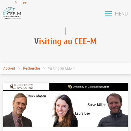
fr
en
MENU
V
isiting au CEE-M
Accueil
Recherche
Visiting au CEE-M