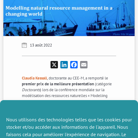
13 août 2022
X
LinkedIn
Facebook
Email
Claudia Kessall
, doctorante au CEE-M, a remporté le
premier prix de la meilleure présentation
(catégorie
Doctorants
) lors de la conférence mondiale sur la
modélisation des ressources naturelles « Modeliing
natural resource management in a changing world », qui
s’est tenue à Leipzig du 14 au 17 juin.
Ce prix récompense le travail de Claudia présenté dans
Nous utilisons des technologies telles que les cookies pour
un article intitulé « ‘
Risk aversion in renewable
stocker et/ou accéder aux informations de l'appareil. Nous
resource harvesting
« . Félicitations à elle !
faisons cela pour améliorer l'expérience de navigation. Le