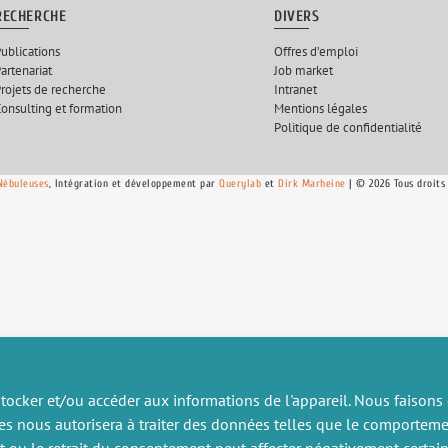
RECHERCHE
DIVERS
ublications
Offres d’emploi
artenariat
Job market
rojets de recherche
Intranet
onsulting et formation
Mentions légales
Politique de confidentialité
Nébuleuses
, Intégration et développement par
Querylab
et
Dirk Marheine
| © 2026 Tous droits
tocker et/ou accéder aux informations de l'appareil. Nous faisons
es nous autorisera à traiter des données telles que le comportem