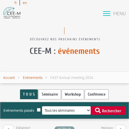
fr
en
MENU
DÉCOUVREZ NOS PROCHAINS ÉVÉNEMENTS
CEE-M :
événements
Accueil
Evènements
FAST Annual meeting 2026
T O U S
Séminaire
Workshop
Conférence
Evènements passés
Rechercher
ÉVÉNEMENT
PROCHAIN