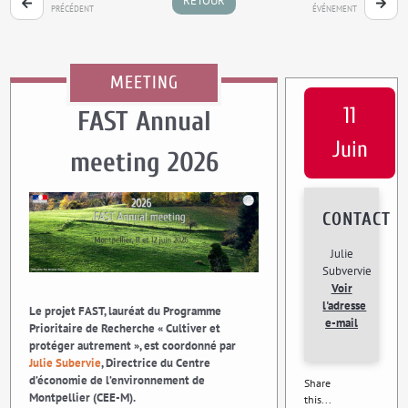
RETOUR
PRÉCÉDENT
ÉVÉNEMENT
MEETING
11
FAST Annual
Juin
meeting 2026
CONTACT
Julie
Subvervie
Voir
l'adresse
Le projet FAST, lauréat du Programme
e-mail
Prioritaire de Recherche « Cultiver et
protéger autrement », est coordonné par
Julie Subervie
, Directrice du Centre
d’économie de l’environnement de
Share
Montpellier (CEE-M).
this...