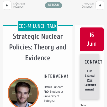
ÉVÉNEMENT
PROCHAIN
RETOUR
PRÉCÉDENT
ÉVÉNEMENT
CEE-M LUNCH TALK
16
Strategic Nuclear
Juin
Policies: Theory and
Evidence
CONTACT
Lisa
INTERVENANT
Salvetti
Voir
l'adresse
Mathis Fundaro
e-mail
PhD Student at
university of
Bologna
Share