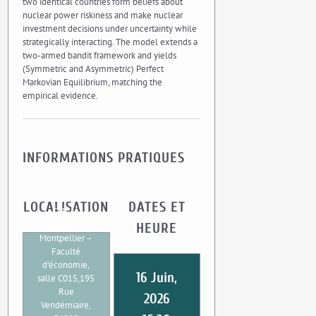
two identical countries form beliefs about
nuclear power riskiness and make nuclear
investment decisions under uncertainty while
strategically interacting. The model extends a
two-armed bandit framework and yields
(Symmetric and Asymmetric) Perfect
Markovian Equilibrium, matching the
empirical evidence.
INFORMATIONS PRATIQUES
LOCALISATION
DATES ET
CEE-M,
Université
HEURE
Montpellier –
Faculté
d’économie,
16 Juin,
salle C015,195
Rue
2026
Vendémiaire,