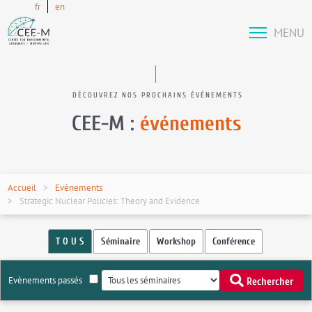
fr
en
MENU
DÉCOUVREZ NOS PROCHAINS ÉVÉNEMENTS
CEE-M :
événements
Accueil
Evènements
Strategic Nuclear Policies: Theory and Evidence
T O U S
Séminaire
Workshop
Conférence
Evènements passés
Rechercher