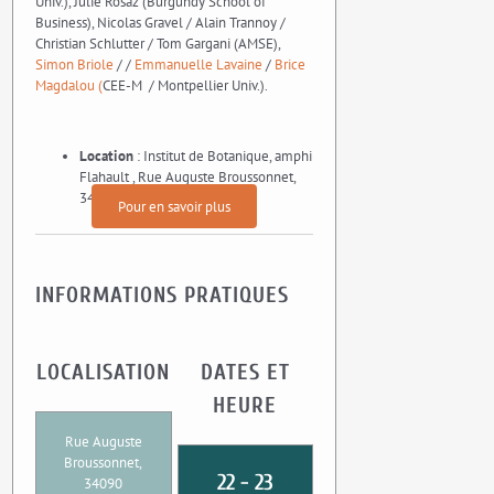
Univ.), Julie Rosaz (Burgundy School of
Business), Nicolas Gravel / Alain Trannoy /
Christian Schlutter / Tom Gargani (AMSE),
Simon Briole
/ /
Emmanuelle Lavaine
/
Brice
Magdalou (
CEE-M / Montpellier Univ.).
Location
: Institut de Botanique, amphi
Flahault , Rue Auguste Broussonnet,
34090 Montpellier
Pour en savoir plus
INFORMATIONS PRATIQUES
LOCALISATION
DATES ET
HEURE
Rue Auguste
Broussonnet,
22 - 23
34090