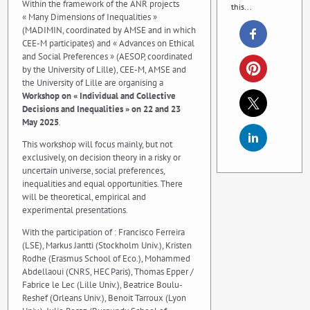
Within the framework of the ANR projects
this...
« Many Dimensions of Inequalities »
(MADIMIN, coordinated by AMSE and in which
CEE-M participates) and « Advances on Ethical
and Social Preferences » (AESOP, coordinated
by the University of Lille), CEE-M, AMSE and
the University of Lille are organising a
Workshop on « Individual and Collective
Decisions and Inequalities » on 22 and 23
May 2025
.
This workshop will focus mainly, but not
exclusively, on decision theory in a risky or
uncertain universe, social preferences,
inequalities and equal opportunities. There
will be theoretical, empirical and
experimental presentations.
With the participation of : Francisco Ferreira
(LSE), Markus Jantti (Stockholm Univ.), Kristen
Rodhe (Erasmus School of Eco.), Mohammed
Abdellaoui (CNRS, HEC Paris), Thomas Epper /
Fabrice le Lec (Lille Univ.), Beatrice Boulu-
Reshef (Orleans Univ.), Benoit Tarroux (Lyon