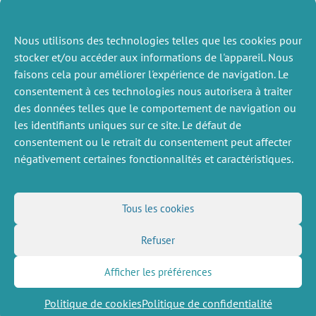
Consequences for working conditions
Nous utilisons des technologies telles que les cookies pour
Moreno Galbis Eva, Trillos Felipe
stocker et/ou accéder aux informations de l'appareil. Nous
2023
Labour
faisons cela pour améliorer l'expérience de navigation. Le
voir plus
consentement à ces technologies nous autorisera à traiter
des données telles que le comportement de navigation ou
les identifiants uniques sur ce site. Le défaut de
consentement ou le retrait du consentement peut affecter
négativement certaines fonctionnalités et caractéristiques.
DIVERS
NOUS SUIVRE
Tous les cookies
Offres d’emploi
Flux RSS
Job market
Refuser
LinkedIn
X
Intranet
Réseaux sociaux
(Twitter)
Mentions légales
Inscription à la newsletter
Politique de confidentialité
Afficher les préférences
Politique de cookies
Politique de confidentialité