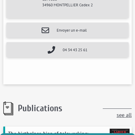
34960 MONTPELLIER Cedex 2
Envoyer un e-mail
04 34 43 25 61
Publications
see all
The birthplace bias of teleworking: