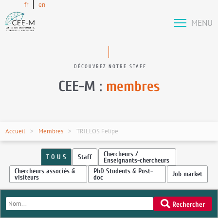
fr
en
MENU
DÉCOUVREZ NOTRE STAFF
CEE-M :
membres
Accueil
Membres
TRILLOS Felipe
Chercheurs /
T O U S
Staff
Enseignants-chercheurs
Chercheurs associés &
PhD Students & Post-
Job market
visiteurs
doc
Rechercher