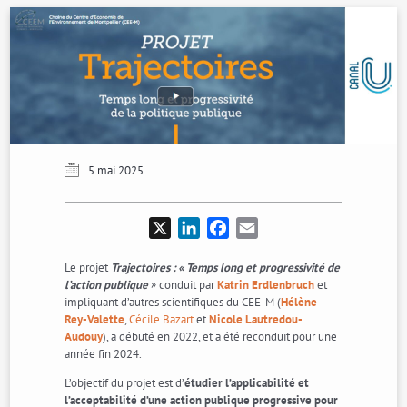
5 mai 2025
X
LinkedIn
Facebook
Email
Le projet
Trajectoires : « Temps long et progressivité de
l’action publique
» conduit par
Katrin Erdlenbruch
et
impliquant d’autres scientifiques du CEE-M (
Hélène
Rey-Valette
,
Cécile Bazart
et
Nicole Lautredou-
Audouy
), a débuté en 2022, et a été reconduit pour une
année fin 2024.
L’objectif du projet est d’
étudier l’applicabilité et
l’acceptabilité d’une action publique progressive pour