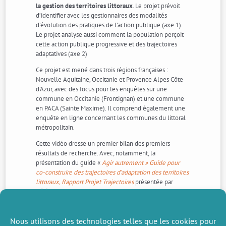
la gestion des territoires littoraux
. Le projet prévoit
d’identifier avec les gestionnaires des modalités
d’évolution des pratiques de l’action publique (axe 1).
Le projet analyse aussi comment la population perçoit
cette action publique progressive et des trajectoires
adaptatives (axe 2)
Ce projet est mené dans trois régions françaises :
Nouvelle Aquitaine, Occitanie et Provence Alpes Côte
d’Azur, avec des focus pour les enquêtes sur une
commune en Occitanie (Frontignan) et une commune
en PACA (Sainte Maxime). Il comprend également une
enquête en ligne concernant les communes du littoral
métropolitain.
Cette vidéo dresse un premier bilan des premiers
résultats de recherche. Avec, notamment, la
présentation du guide «
Agir autrement » Guide pour
co-construire des trajectoires d’adaptation des territoires
littoraux, Rapport Projet Trajectoires
présentée par
Hélène Rey-Valette
.
Cette vidéo est consultable sur la
chaine du CEE-M
créé
sur
Canal U
, la plateforme audiovisuelle de
Nous utilisons des technologies telles que les cookies pour