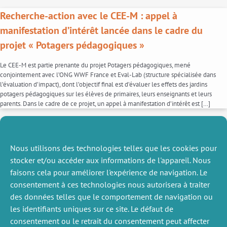
Recherche-action avec le CEE-M : appel à
manifestation d’intérêt lancée dans le cadre du
projet « Potagers pédagogiques »
Le CEE-M est partie prenante du projet Potagers pédagogiques, mené
conjointement avec l’ONG WWF France et Eval-Lab (structure spécialisée dans
l’évaluation d’impact), dont l’objectif final est d’évaluer les effets des jardins
potagers pédagogiques sur les élèves de primaires, leurs enseignants et leurs
parents. Dans le cadre de ce projet, un appel à manifestation d’intérêt est […]
L’UMR CEE-M calcule son bilan carbone
Nous utilisons des technologies telles que les cookies pour
Afin d’agir sur son bilan carbone, le CEE-M à décidé de réaliser le bilan carbone du
stocker et/ou accéder aux informations de l'appareil. Nous
laboratoire. Ce projet est mené conjointement avec l’UMR MoISA, et sera réalisé
sur les deux sites du CEE-M (Richter/Université de Montpellier et Institut Agro). La
faisons cela pour améliorer l'expérience de navigation. Le
collecte des données concerne toutes les activités génératrices d’émissions de
consentement à ces technologies nous autorisera à traiter
CO2 au sein du […]
des données telles que le comportement de navigation ou
les identifiants uniques sur ce site. Le défaut de
consentement ou le retrait du consentement peut affecter