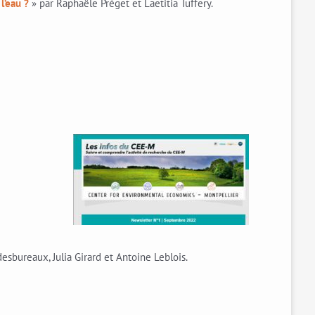
l’eau ?
» par Raphaële Préget et Laetitia Tuffery.
esbureaux, Julia Girard et Antoine Leblois.