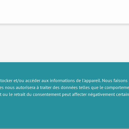
tocker et/ou accéder aux informations de l'appareil. Nous faisons
es nous autorisera à traiter des données telles que le comportem
RECHERCHE
DIVERS
nt ou le retrait du consentement peut affecter négativement certain
ublications
Offres d’emploi
artenariat
Job market
rojets de recherche
Intranet
onsulting et formation
Mentions légales
Politique de confidentialité