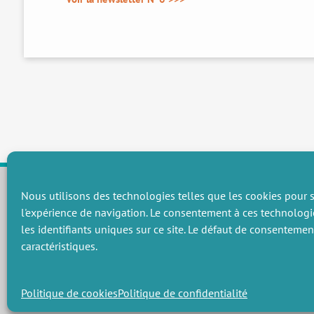
Nous utilisons des technologies telles que les cookies pour s
l'expérience de navigation. Le consentement à ces technologi
CHAMPS THÉMATIQUES
les identifiants uniques sur ce site. Le défaut de consenteme
Préservation des ressources naturelles et de la biodiversité
P
caractéristiques.
Vers une gouvernance environnementale efficace et équitable
P
Promouvoir une agriculture écologiquement innovante
P
Gérer les risques environnementaux
C
Politique de cookies
Politique de confidentialité