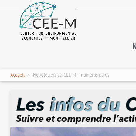
fr
en
Accueil
Newsletters du CEE-M – numéros parus