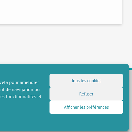
Tous les cookies
 cela pour améliorer
ent de navigation ou
NOUS SUIVRE
Refuser
es fonctionnalités et
Flux RSS
Afficher les préférences
LinkedIn
X
Réseaux sociaux
(Twitter)
Inscription à la newsletter