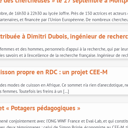
e des chercheuses » le 27 septembre à Montpe
e, de 16h30 à 22h30 au lycée Joffre. Près de 150 actrices et acteurs d
artenaires, et financée par l’Union Européenne. De nombreux chercheu
attribuée à Dimitri Dubois, ingénieur de reche
 femmes et des hommes, personnels d’appui à la recherche, qui par leur c
s savoirs et à l’excellence de la recherche française. Ingénieur de re
uisson propre en RDC : un projet CEE-M
des modes de cuisson en Afrique. Ce sommet n’a rien d’anecdotique, ne p
es femmes. Toutefois les freins à un […]
jet « Potagers pédagogiques »
né conjointement avec l’ONG WWF France et Eval-Lab, et qui constitue
iques, deux témoignages : celui de Simon Briole, économiste au CEE-M, ti