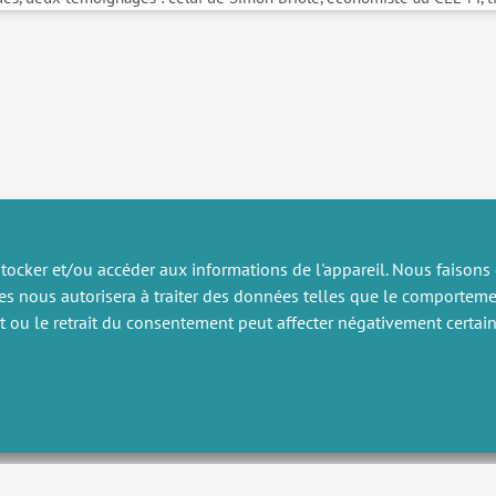
tocker et/ou accéder aux informations de l'appareil. Nous faisons
es nous autorisera à traiter des données telles que le comportem
RECHERCHE
DIVERS
nt ou le retrait du consentement peut affecter négativement certain
ublications
Offres d’emploi
artenariat
Job market
rojets de recherche
Intranet
onsulting et formation
Mentions légales
Politique de confidentialité
Nébuleuses
, Intégration et développement par
Querylab
et
Dirk Marheine
| © 2026 Tous droits