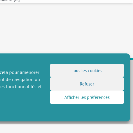
Tous les cookies
 cela pour améliorer
ent de navigation ou
NOUS SUIVRE
Refuser
es fonctionnalités et
Flux RSS
Afficher les préférences
LinkedIn
X
Réseaux sociaux
(Twitter)
Inscription à la newsletter
 réservés, CEE-M