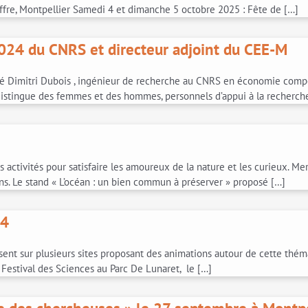
fre, Montpellier Samedi 4 et dimanche 5 octobre 2025 : Fête de […]
 2024 du CNRS et directeur adjoint du CEE-M
tré Dimitri Dubois , ingénieur de recherche au CNRS en économie compo
distingue des femmes et des hommes, personnels d’appui à la recherche
 activités pour satisfaire les amoureux de la nature et les curieux. Mer
s. Le stand « L’océan : un bien commun à préserver » proposé […]
24
ent sur plusieurs sites proposant des animations autour de cette théma
 Festival des Sciences au Parc De Lunaret, le […]