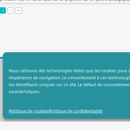
1
2
Nous utilisons des technologies telles que les cookies pour s
l'expérience de navigation. Le consentement à ces technologi
CHAMPS THÉMATIQUES
les identifiants uniques sur ce site. Le défaut de consenteme
Préservation des ressources naturelles et de la biodiversité
P
caractéristiques.
Vers une gouvernance environnementale efficace et équitable
P
Promouvoir une agriculture écologiquement innovante
P
Gérer les risques environnementaux
C
Politique de cookies
Politique de confidentialité
Design par
Les 